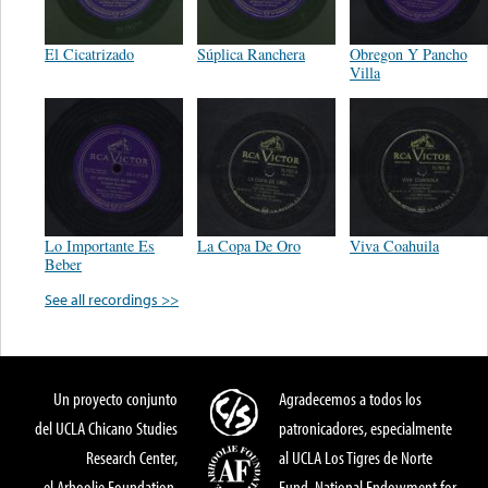
El Cicatrizado
Súplica Ranchera
Obregon Y Pancho
Villa
Lo Importante Es
La Copa De Oro
Viva Coahuila
Beber
See all recordings >>
Un proyecto conjunto
Agradecemos a todos los
del UCLA Chicano Studies
patronicadores, especialmente
Research Center,
al UCLA Los Tigres de Norte
el Arhoolie Foundation,
Fund, National Endowment for