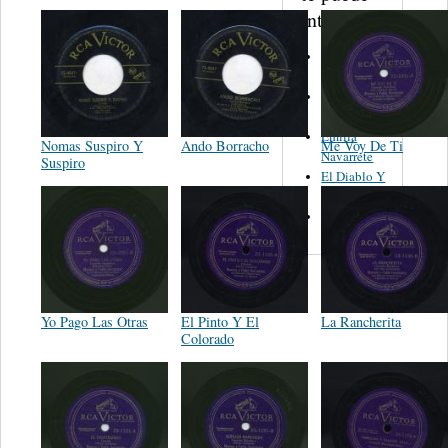
interesar...
Trio
Figueroa
Los Angeles
Del Norte
Emilia
Nomas Suspiro Y
Ando Borracho
Me Voy De Ti
Navarrete
Suspiro
El Diablo Y
La Muerta
Powerband
Yo Pago Las Otras
El Pinto Y El
La Rancherita
Colorado