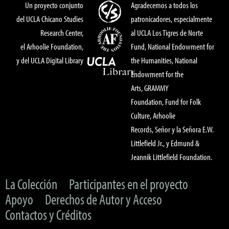
Un proyecto conjunto
Agradecemos a todos los
del UCLA Chicano Studies
patronicadores, especialmente
Research Center,
al UCLA Los Tigres de Norte
el Arhoolie Foundation,
Fund, National Endowment for
y del UCLA Digital Library
the Humanities, National
Endowment for the
Arts, GRAMMY
Foundation, Fund for Folk
Culture, Arhoolie
Records, Señor y la Señora E.W.
Littlefield Jr., y Edmund &
Jeannik Littlefield Foundation.
La Colección
Participantes en el proyecto
Apoyo
Derechos de Autor y Acceso
Contactos y Créditos