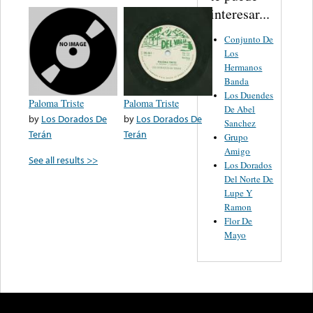
interesar...
Conjunto De
Los
Hermanos
Banda
Los Duendes
Paloma Triste
Paloma Triste
De Abel
by
Los Dorados De
by
Los Dorados De
Sanchez
Terán
Terán
Grupo
Amigo
See all results >>
Los Dorados
Del Norte De
Lupe Y
Ramon
Flor De
Mayo