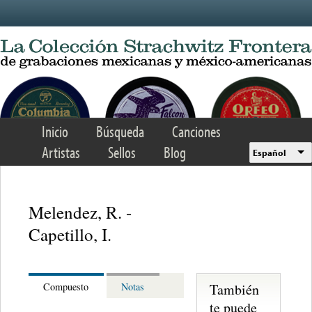
Skip to main content
Inicio
Búsqueda
Canciones
Artistas
Sellos
Blog
Español
Melendez, R. -
Capetillo, I.
También
Compuesto
Notas
te puede