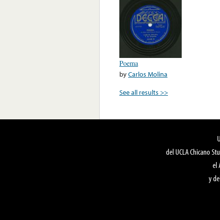
Poema
by
Carlos Molina
See all results >>
del UCLA Chicano Stu
el
y de