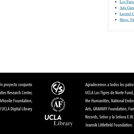
Los Fari
Ada Garc
Leonel O
Hnos. V
Un proyecto conjunto
Agradecemos a todos los patro
dies Research Center,
UCLA Los Tigres de Norte Fund
 Arhoolie Foundation,
the Humanities, National End
l UCLA Digital Library
Arts, GRAMMY Foundation, Fund
Records, Señor y la Señora E.W. 
Jeannik Littlefield Foundation.