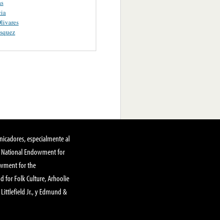
as
ia
livares
ásquez
nicadores, especialmente al
, National Endowment for
owment for the
 for Folk Culture, Arhoolie
Littlefield Jr., y Edmund &