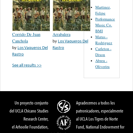
Martinez,
Felipe
Performance
Music Co.
BMI
Corrido De Juan
Arrabalera
Matus -
Canchola
by
Los Vaqueros Del
Rodriguez
by
Los Vaqueros Del
Rastro
Carleton -
Rastro
Dixon
Abreu -
See all results >>
Oliverira
Un proyecto conjunto
Agradecemos a todos los
del UCLA Chicano Studies
patronicadores, especialmente
Research Center,
al UCLA Los Tigres de Norte
el Arhoolie Foundation,
Fund, National Endowment for