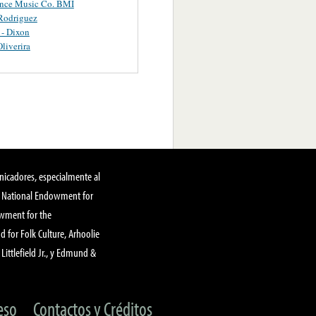
ance Music Co. BMI
Rodriguez
 - Dixon
Oliverira
nicadores, especialmente al
, National Endowment for
owment for the
 for Folk Culture, Arhoolie
Littlefield Jr., y Edmund &
eso
Contactos y Créditos