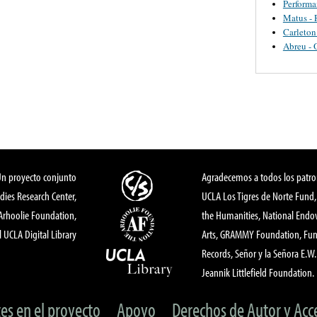
Perform
Matus - 
Carleton
Abreu - 
Un proyecto conjunto
Agradecemos a todos los patro
dies Research Center,
UCLA Los Tigres de Norte Fund
 Arhoolie Foundation,
the Humanities, National End
l UCLA Digital Library
Arts, GRAMMY Foundation, Fund
Records, Señor y la Señora E.W. 
Jeannik Littlefield Foundation.
tes en el proyecto
Apoyo
Derechos de Autor y Acc