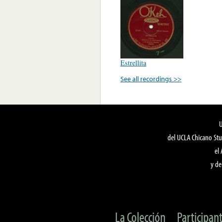
Estrellita
See all recordings >>
del UCLA Chicano Stu
el
y de
La Colección
Participan