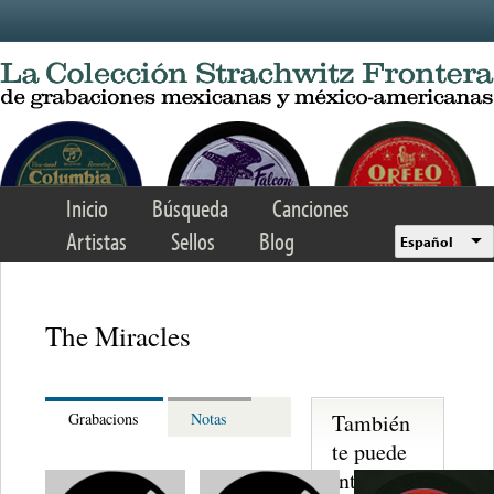
Skip to main content
Inicio
Búsqueda
Canciones
Artistas
Sellos
Blog
Español
The Miracles
También
Grabacions
Notas
te puede
interesar...