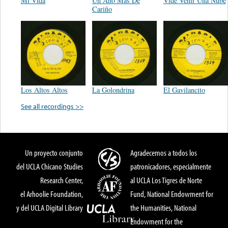
Mi Vida
Un Año Mas De
Vide Venir Una Nube
Cariño
Los Altos Altos
La Golondrina
El Gavilancito
See all recordings >>
Un proyecto conjunto
Agradecemos a todos los
del UCLA Chicano Studies
patronicadores, especialmente
Research Center,
al UCLA Los Tigres de Norte
el Arhoolie Foundation,
Fund, National Endowment for
y del UCLA Digital Library
the Humanities, National
Endowment for the