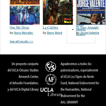
Roberto
Pulido
Celia Cruz
Cuarteto
Flores
Que Me Dejas
La Culebra
Te Sigo Amando
Arnulfo
by
Noro Morales
by
Beny Moré
by
Jorge Valente
Blanco
See all results >>
Un proyecto conjunto
Agradecemos a todos los
del UCLA Chicano Studies
patronicadores, especialmente
Research Center,
al UCLA Los Tigres de Norte
el Arhoolie Foundation,
Fund, National Endowment for
y del UCLA Digital Library
the Humanities, National
Endowment for the
Arts, GRAMMY