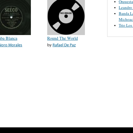
Orquesta
Leandro 
Banda L
Michoac
Trio Los
ba Blanca
Round The World
Noro Morales
by
Rafael De Paz