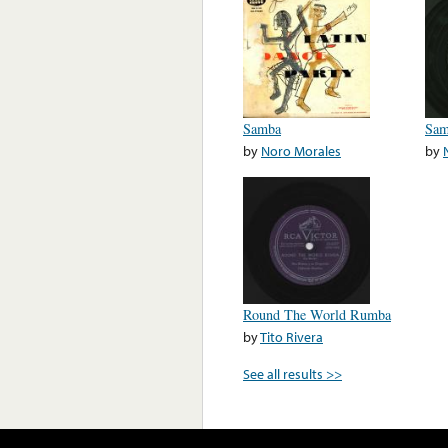
Samba
Sam
by
Noro Morales
by
Round The World Rumba
by
Tito Rivera
See all results >>