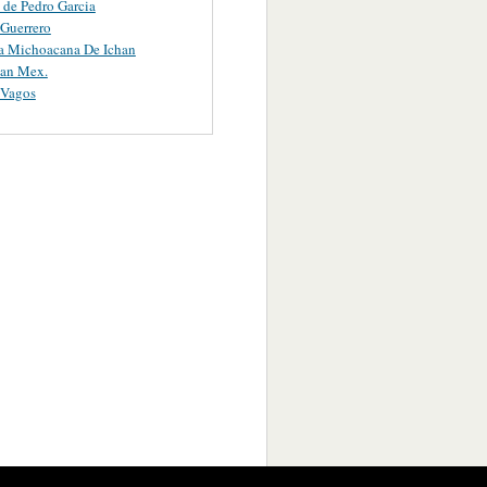
 de Pedro Garcia
Guerrero
a Michoacana De Ichan
an Mex.
 Vagos