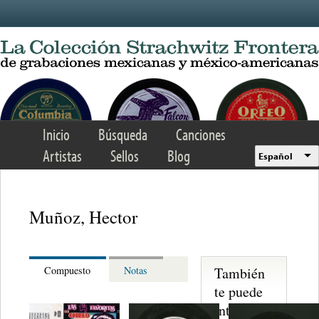
Skip to main content
Inicio
Búsqueda
Canciones
Artistas
Sellos
Blog
Español
Muñoz, Hector
También
Compuesto
Notas
te puede
interesar...