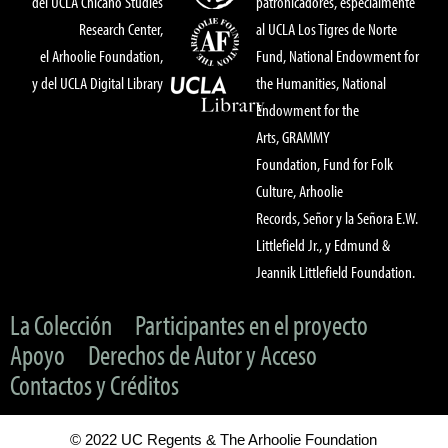
del UCLA Chicano Studies
patronicadores, especialmente
Research Center,
al UCLA Los Tigres de Norte
el Arhoolie Foundation,
Fund, National Endowment for
y del UCLA Digital Library
the Humanities, National
Endowment for the
Arts, GRAMMY
Foundation, Fund for Folk
Culture, Arhoolie
Records, Señor y la Señora E.W.
Littlefield Jr., y Edmund &
Jeannik Littlefield Foundation.
La Colección
Participantes en el proyecto
Apoyo
Derechos de Autor y Acceso
Contactos y Créditos
© 2022 UC Regents & The Arhoolie Foundation