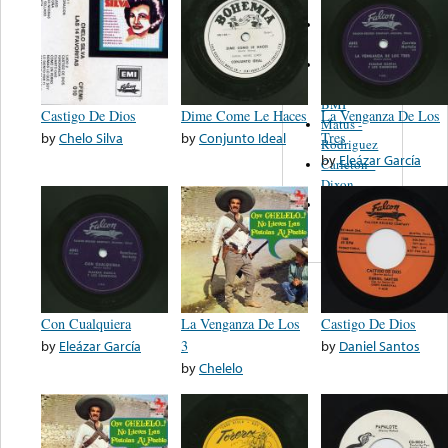
Martinez,
Felipe
Performance
Music Co.
BMI
Castigo De Dios
Dime Come Le Haces
La Venganza De Los
Matus -
by
Chelo Silva
by
Conjunto Ideal
Tres
Rodriguez
by
Eleázar García
Carleton -
Dixon
Abreu -
Oliverira
Con Cualquiera
La Venganza De Los
Castigo De Dios
by
Eleázar García
3
by
Daniel Santos
by
Chelelo