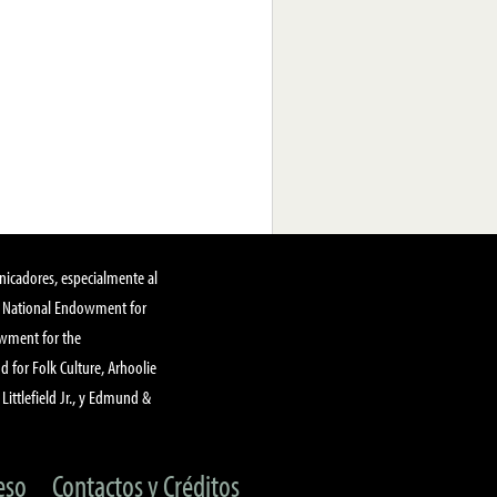
nicadores, especialmente al
, National Endowment for
owment for the
 for Folk Culture, Arhoolie
Littlefield Jr., y Edmund &
eso
Contactos y Créditos