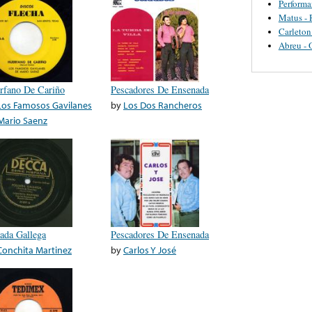
Perform
Matus - 
Carleton
Abreu - 
rfano De Cariño
Pescadores De Ensenada
Los Famosos Gavilanes
by
Los Dos Rancheros
Mario Saenz
iada Gallega
Pescadores De Ensenada
Conchita Martinez
by
Carlos Y José