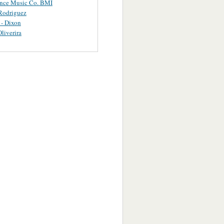
ance Music Co. BMI
Rodriguez
 - Dixon
Oliverira