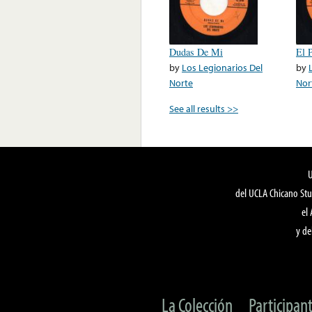
Dudas De Mi
El 
by
Los Legionarios Del
by
Norte
Nor
See all results >>
del UCLA Chicano Stu
el
y de
La Colección
Participan