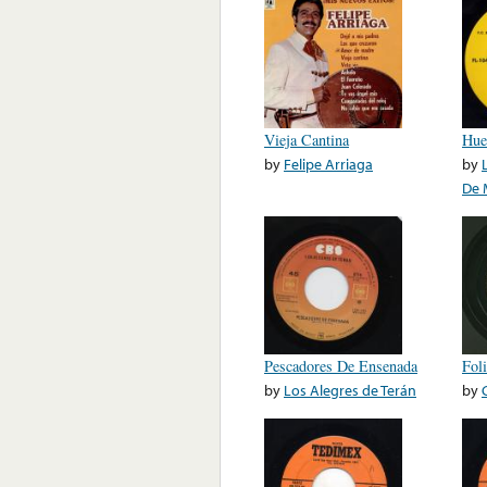
Vieja Cantina
Hue
by
Felipe Arriaga
by
De 
Pescadores De Ensenada
Fol
by
Los Alegres de Terán
by