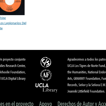
Peine
Los Legionarios Del
te
Un proyecto conjunto
Agradecemos a todos los patro
dies Research Center,
UCLA Los Tigres de Norte Fund
 Arhoolie Foundation,
the Humanities, National End
l UCLA Digital Library
Arts, GRAMMY Foundation, Fund
Records, Señor y la Señora E.W. 
Jeannik Littlefield Foundation.
tes en el proyecto
Apoyo
Derechos de Autor y Acc