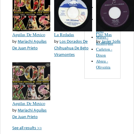
Martinez,
Felipe
Performance
Music Co.
BMI
Aguilas De Mexico
La Redadas
Uno Mas
Matus -
by
Mariachi Aguilas
by
Los Dorados De
by
Javier Solis
Rodriguez
De Juan Prieto
Chihuahua De Beto
Carleton -
Viramontes
Dixon
Abreu -
Oliverira
Aguilas De Mexico
by
Mariachi Aguilas
De Juan Prieto
See all results >>