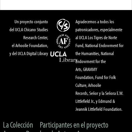
Un proyecto conjunto
Agradecemos a todos los
del UCLA Chicano Studies
patronicadores, especialmente
Research Center,
al UCLA Los Tigres de Norte
el Arhoolie Foundation,
Fund, National Endowment for
y del UCLA Digital Library
the Humanities, National
Endowment for the
Arts, GRAMMY
Foundation, Fund for Folk
Culture, Arhoolie
Records, Señor y la Señora E.W.
Littlefield Jr., y Edmund &
Jeannik Littlefield Foundation.
La Colección
Participantes en el proyecto