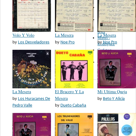
Martinez,
Felipe
Performance
Music Co.
BMI
Volo Y Volo
La Mesera
La Mesera
Matus -
by
Los Desveladores
by
Noe Pro
by
Noe Pro
Rodriguez
Carleton -
Dixon
Abreu -
Oliverira
La Mesera
El Bracero Y La
Mi Ultima Queja
by
Los Huracanes De
Mesera
by
Beto Y Alicia
Pedro Valle
by
Dueto Cabaña