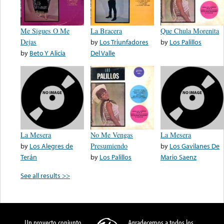
Me Sigues O Me
La Bracera
Que Chula Morenita
Dejas
by
Los Triunfadores
by
Los Palillos
by
Beto Y Alicia
Del Valle
La Mesera
No Me Vengas
La Mesera
by
Los Alegres de
Presumiendo
by
Los Gavilanes De
Terán
by
Los Palillos
Mario Saenz
See all results >>
Un proyecto conjunto
Agradecemos a todos los