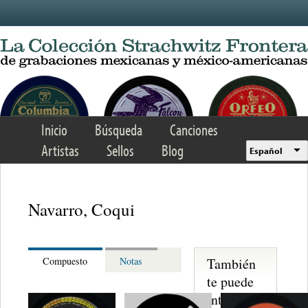
Skip to main content
Inicio
Búsqueda
Canciones
Artistas
Sellos
Blog
Español
Navarro, Coqui
También
Compuesto
Notas
te puede
interesar...