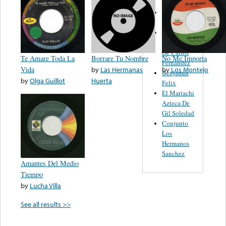
Torreon y
Dora
Los
Fantasticos
De Carlos
Te Amare Toda La
Borrare Tu Nombre
No Me Importa
Fernández
Vida
by
Las Hermanas
by
Los Montejo
Benjamin
by
Olga Guillot
Huerta
Felix
El Mariachi
Azteca De
Gil Soledad
Conjunto
Los
Hermanos
Sanchez
Amantes Del Medio
Tiempo
by
Lucha Villa
See all results >>