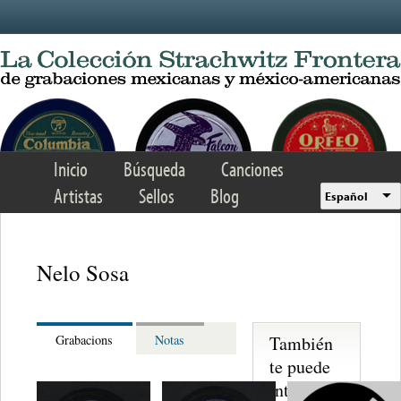
Skip to main content
Inicio
Búsqueda
Canciones
Artistas
Sellos
Blog
Español
Nelo Sosa
También
Grabacions
Notas
te puede
interesar...