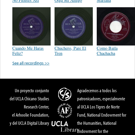
No Pienses Así
Oiga Mi Amigo
Mariana
Cuando Me Haras
Chuchero, Pare El
Como Baila
Feliz?
Tren
Chachacha
See all recordings >>
Un proyecto conjunto
Agradecemos a todos los
del UCLA Chicano Studies
patronicadores, especialmente
Research Center,
al UCLA Los Tigres de Norte
el Arhoolie Foundation,
Fund, National Endowment for
y del UCLA Digital Library
the Humanities, National
Endowment for the