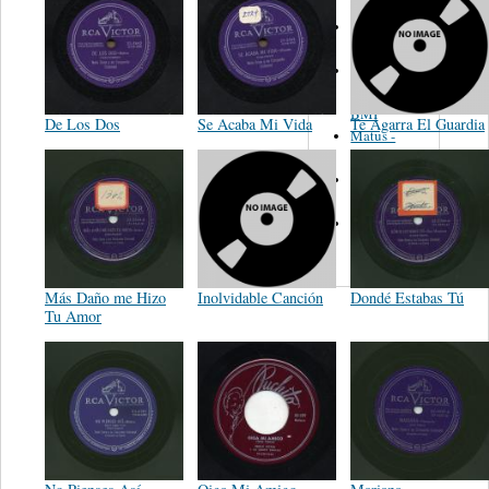
Martinez,
Felipe
Performance
Music Co.
BMI
De Los Dos
Se Acaba Mi Vida
Te Agarra El Guardia
Matus -
Rodriguez
Carleton -
Dixon
Abreu -
Oliverira
Más Daño me Hizo
Inolvidable Canción
Dondé Estabas Tú
Tu Amor