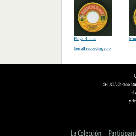
Playa Blanca
Muc
See all recordings >>
del UCLA Chicano Stu
el
y de
La Colección
Participan