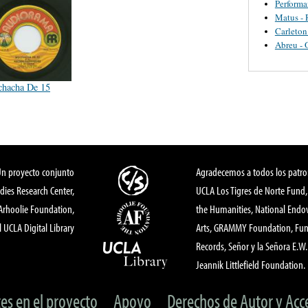
Perform
Matus - 
Carleton
Abreu - 
hacha De 15
Un proyecto conjunto
Agradecemos a todos los patro
dies Research Center,
UCLA Los Tigres de Norte Fund
 Arhoolie Foundation,
the Humanities, National End
l UCLA Digital Library
Arts, GRAMMY Foundation, Fund
Records, Señor y la Señora E.W. 
Jeannik Littlefield Foundation.
tes en el proyecto
Apoyo
Derechos de Autor y Acc