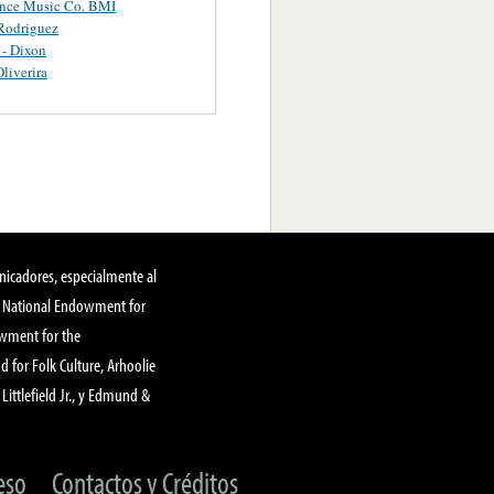
ance Music Co. BMI
Rodriguez
 - Dixon
Oliverira
nicadores, especialmente al
, National Endowment for
owment for the
 for Folk Culture, Arhoolie
Littlefield Jr., y Edmund &
eso
Contactos y Créditos