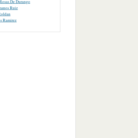
 Rosas De Durango
manos Ruiz
Roldan
s Ramirez