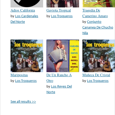
Adios California
Gaviota Tropical
Tragedia De
by
Los Cardenales
by
Los Troqueros
Camerino Amaro
Del Norte
by
Conjunto
Cananea De Chucho
Nila
Maripositas
De Un Rancho A
Muñeca De Cristal
by
Los Troqueros
Otro
by
Los Troqueros
by
Los Reyes Del
Norte
See all results >>