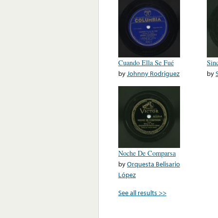
Cuando Ella Se Fué
Sin
by
Johnny Rodriguez
by
Noche De Comparsa
by
Orquesta Belisario
López
See all results >>