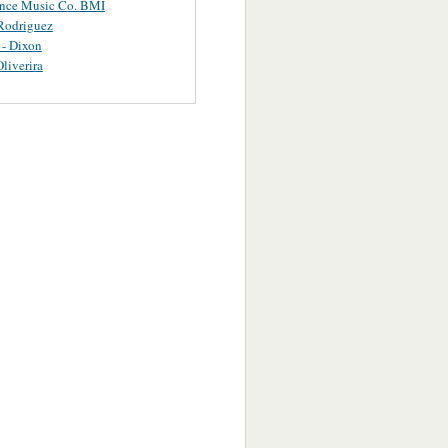
ance Music Co. BMI
Rodriguez
 - Dixon
Oliverira