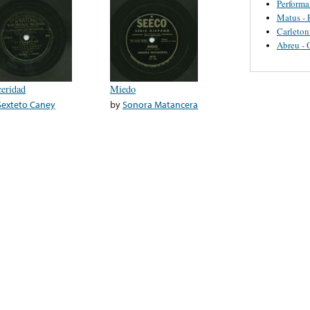
Perform
Matus - 
Carleton
Abreu - 
ceridad
Miedo
Sexteto Caney
by
Sonora Matancera