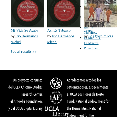
Trio
Figueroa
Los Angeles
Del Norte
Emilia
Mi Vida Se Acaba
Asi Es Tabasco
Teapa
Navarrete
by
Trio Hermanos
by
Trio Hermanos
by
Los Xochimilcas
El Diablo Y
Michel
Michel
La Muerta
Powerband
See all results >>
Un proyecto conjunto
Agradecemos a todos los
del UCLA Chicano Studies
patronicadores, especialmente
Research Center,
al UCLA Los Tigres de Norte
el Arhoolie Foundation,
Fund, National Endowment for
y del UCLA Digital Library
the Humanities, National
Endowment for the