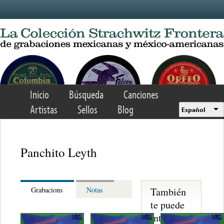
Skip to main content
Inicio
Búsqueda
Canciones
Artistas
Sellos
Blog
Español
Panchito Leyth
También
Grabacions
Notas
te puede
interesar...