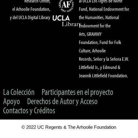
Research Center,
al UCLA Los Tigres de Norte
el Arhoolie Foundation,
Fund, National Endowment for
y del UCLA Digital Library
the Humanities, National
Endowment for the
Arts, GRAMMY
Foundation, Fund for Folk
Culture, Arhoolie
Records, Señor y la Señora E.W.
Littlefield Jr., y Edmund &
Jeannik Littlefield Foundation.
La Colección
Participantes en el proyecto
Apoyo
Derechos de Autor y Acceso
Contactos y Créditos
© 2022 UC Regents & The Arhoolie Foundation