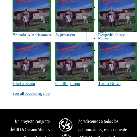
Martinez,
Felipe
Performance
Music Co.
BMI
Entrada A Andamarca
Sajirhuayta
Despedillahuay
Matus -
Rodriguez
Carleton -
Dixon
Abreu -
Oliverira
Hierba Santa
Chullinpampa
Torito Bravo
See all recordings >>
Un proyecto conjunto
Agradecemos a todos los
del UCLA Chicano Studies
patronicadores, especialmente