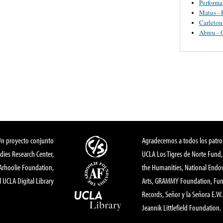
Perform
Matus - 
Carleton
Abreu - 
Un proyecto conjunto
Agradecemos a todos los patro
dies Research Center,
UCLA Los Tigres de Norte Fund
 Arhoolie Foundation,
the Humanities, National End
l UCLA Digital Library
Arts, GRAMMY Foundation, Fund
Records, Señor y la Señora E.W. 
Jeannik Littlefield Foundation.