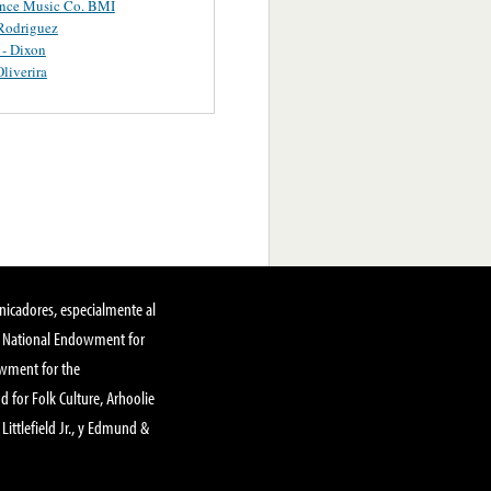
ance Music Co. BMI
Rodriguez
 - Dixon
Oliverira
nicadores, especialmente al
, National Endowment for
owment for the
 for Folk Culture, Arhoolie
Littlefield Jr., y Edmund &