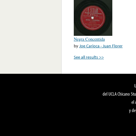
Negra Concentida
by
Joe Carioca - Juan Florer
See all results >>
del UCLA Chicano Stu
el
y de