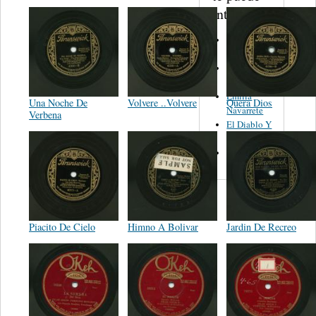
interesar...
Trio
Figueroa
Los Angeles
Del Norte
Emilia
Una Noche De
Volvere ..Volvere
Quera Dios
Navarrete
Verbena
El Diablo Y
La Muerta
Powerband
Piacito De Cielo
Himno A Bolivar
Jardin De Recreo