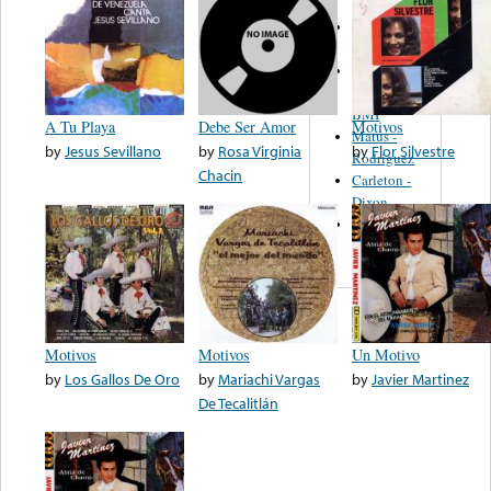
Martinez,
Felipe
Performance
Music Co.
BMI
A Tu Playa
Debe Ser Amor
Motivos
Matus -
by
Jesus Sevillano
by
Rosa Virginia
by
Flor Silvestre
Rodriguez
Chacin
Carleton -
Dixon
Abreu -
Oliverira
Motivos
Motivos
Un Motivo
by
Los Gallos De Oro
by
Mariachi Vargas
by
Javier Martinez
De Tecalitlán