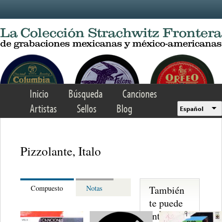
Skip to main content
Inicio
Búsqueda
Canciones
Artistas
Sellos
Blog
Español
Pizzolante, Italo
También
Compuesto
Notas
te puede
interesar...