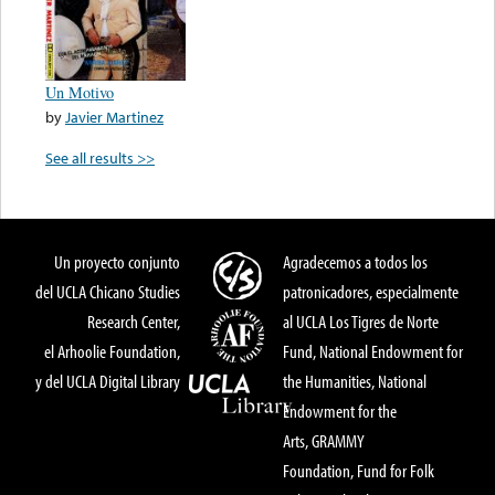
Un Motivo
by
Javier Martinez
See all results >>
Un proyecto conjunto
Agradecemos a todos los
del UCLA Chicano Studies
patronicadores, especialmente
Research Center,
al UCLA Los Tigres de Norte
el Arhoolie Foundation,
Fund, National Endowment for
y del UCLA Digital Library
the Humanities, National
Endowment for the
Arts, GRAMMY
Foundation, Fund for Folk