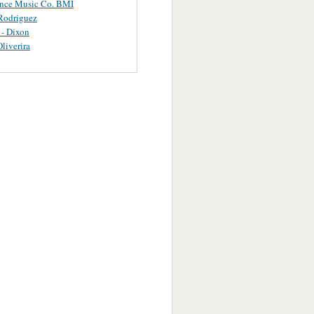
ance Music Co. BMI
Rodriguez
 - Dixon
Oliverira