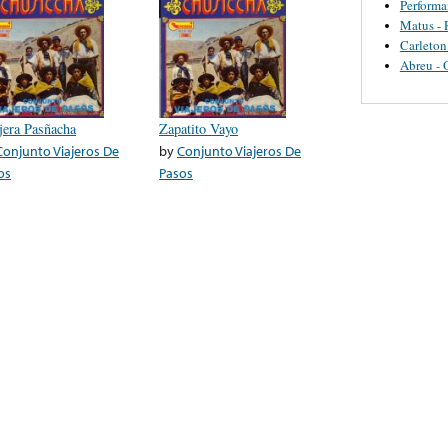
Perform
Matus - 
Carleton
Abreu - 
jera Pasñacha
Zapatito Vayo
Conjunto Viajeros De
by
Conjunto Viajeros De
os
Pasos