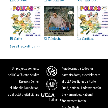
La Comezón
El Aeroplanito
Me Traes Loco
El Cable
El Tololoche
La Cariñosa
See all recordings >>
Un proyecto conjunto
Agradecemos a todos los
del UCLA Chicano Studies
patronicadores, especialmente
Research Center,
al UCLA Los Tigres de Norte
el Arhoolie Foundation,
Fund, National Endowment for
y del UCLA Digital Library
the Humanities, National
Endowment for the
Arts, GRAMMY