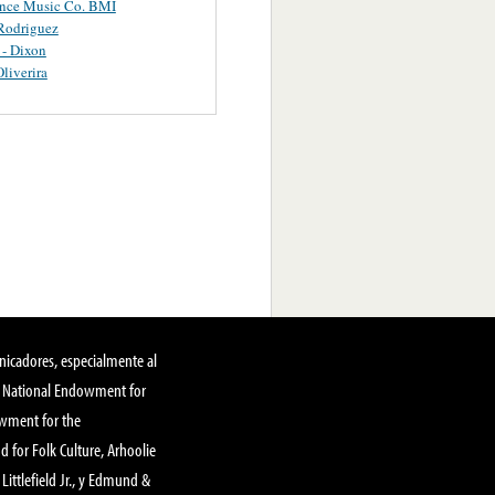
ance Music Co. BMI
Rodriguez
 - Dixon
Oliverira
nicadores, especialmente al
, National Endowment for
owment for the
 for Folk Culture, Arhoolie
Littlefield Jr., y Edmund &