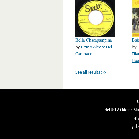
Bella Chacapampina
Baj
by
Ritmo Alegre Del
by
Canipaco
Fil
Hua
See all results >>
del UCLA Chicano Stu
el
y de