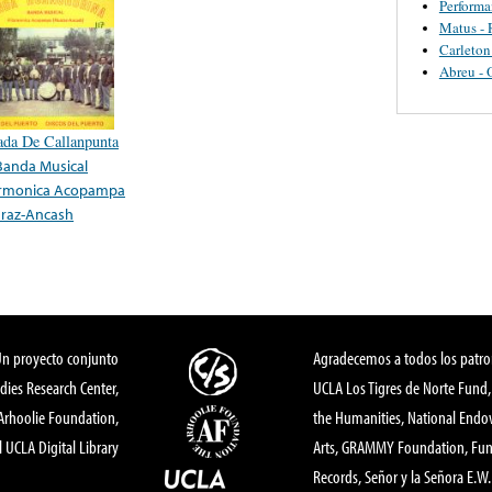
Perform
Matus - 
Carleton
Abreu - 
ada De Callanpunta
Banda Musical
armonica Acopampa
raz-Ancash
Un proyecto conjunto
Agradecemos a todos los patro
dies Research Center,
UCLA Los Tigres de Norte Fund
 Arhoolie Foundation,
the Humanities, National End
l UCLA Digital Library
Arts, GRAMMY Foundation, Fund
Records, Señor y la Señora E.W. 