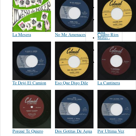
Martinez,
Felipe
Performance
Music Co.
BMI
La Mesera
No Me Amenaces
Cuatro Rios
Matus -
Rodriguez
Carleton -
Dixon
Abreu -
Oliverira
Te Dejó El Camion
Eso Que Digo Dile
La Cantinera
Porqué Te Quiero
Dos Gotitas De Agua
Por Ultima Vez