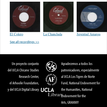
El Colero
La Chancluda
Juventud Amarga
See all recordings >>
Un proyecto conjunto
Agradecemos a todos los
del UCLA Chicano Studies
patronicadores, especialmente
Research Center,
al UCLA Los Tigres de Norte
el Arhoolie Foundation,
Fund, National Endowment for
y del UCLA Digital Library
the Humanities, National
Endowment for the
Arts, GRAMMY