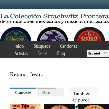
Skip to main content
Inicio
Búsqueda
Canciones
Artistas
Sellos
Blog
Español
Retana, Jesus
También
Compuesto
Notas
te puede
interesar...