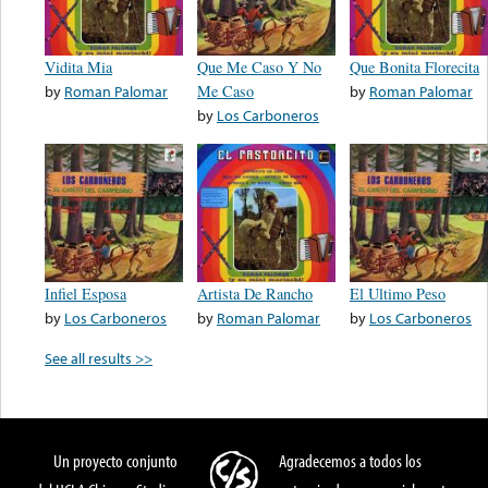
Vidita Mia
Que Me Caso Y No
Que Bonita Florecita
by
Roman Palomar
Me Caso
by
Roman Palomar
by
Los Carboneros
Infiel Esposa
Artista De Rancho
El Ultimo Peso
by
Los Carboneros
by
Roman Palomar
by
Los Carboneros
See all results >>
Un proyecto conjunto
Agradecemos a todos los