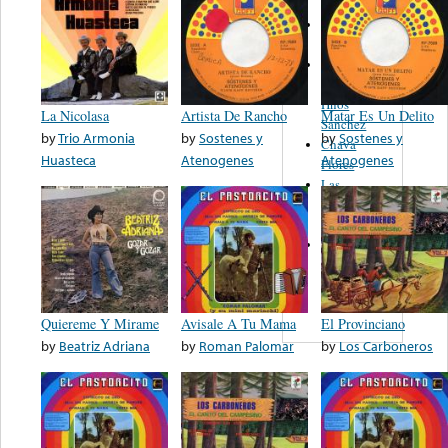
Lupita
Rodela
Los
Tamaulipecos
Hnos
La Nicolasa
Artista De Rancho
Matar Es Un Delito
Sanchez
by
Trio Armonia
by
Sostenes y
by
Sostenes y
Chava
Huasteca
Atenogenes
Atenogenes
Flores
Las
Hermanas
Ayala
Los
Comodines
De Nuevo
Leon
Quiereme Y Mirame
Avisale A Tu Mama
El Provinciano
by
Beatriz Adriana
by
Roman Palomar
by
Los Carboneros