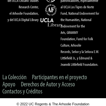
del UCLA Chicano Studies
patronicadores, especialmente
Research Center,
al UCLA Los Tigres de Norte
el Arhoolie Foundation,
Fund, National Endowment for
y del UCLA Digital Library
the Humanities, National
Endowment for the
Arts, GRAMMY
Foundation, Fund for Folk
Culture, Arhoolie
Records, Señor y la Señora E.W.
Littlefield Jr., y Edmund &
Jeannik Littlefield Foundation.
La Colección
Participantes en el proyecto
Apoyo
Derechos de Autor y Acceso
Contactos y Créditos
© 2022 UC Regents & The Arhoolie Foundation