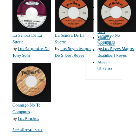
Martinez,
Felipe
Performance
Music Co.
BMI
La Señora De La
La Señora De La
Conmigo No
Matus -
Suerte
Suerte
Comparas
Rodriguez
by
Los Sargentos De
by
Los Reyes Magos
by
Los Reyes Magos
Carleton -
Tony Soliz
De Gilbert Reyes
De Gilbert Reyes
Dixon
Abreu -
Oliverira
Conmigo No Te
Comparas
by
Los Rinches
See all results >>