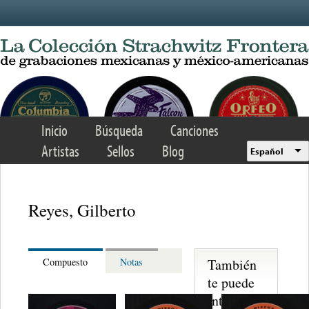
Skip to main content
Inicio
Búsqueda
Canciones
Artistas
Sellos
Blog
Español
Reyes, Gilberto
También
Compuesto
Notas
te puede
interesar...