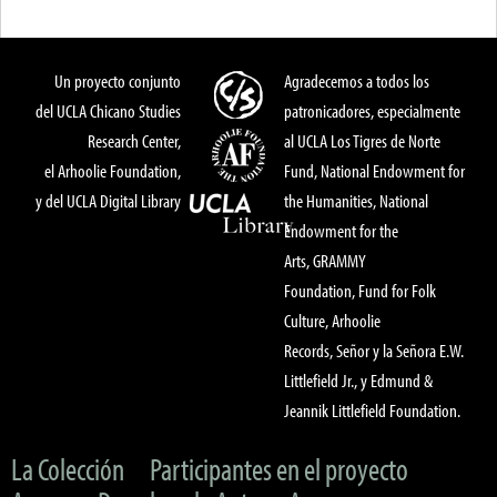
Un proyecto conjunto
Agradecemos a todos los
del UCLA Chicano Studies
patronicadores, especialmente
Research Center,
al UCLA Los Tigres de Norte
el Arhoolie Foundation,
Fund, National Endowment for
y del UCLA Digital Library
the Humanities, National
Endowment for the
Arts, GRAMMY
Foundation, Fund for Folk
Culture, Arhoolie
Records, Señor y la Señora E.W.
Littlefield Jr., y Edmund &
Jeannik Littlefield Foundation.
La Colección
Participantes en el proyecto