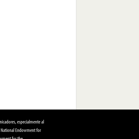
nicadores, especialmente al
, National Endowment for
owment for the