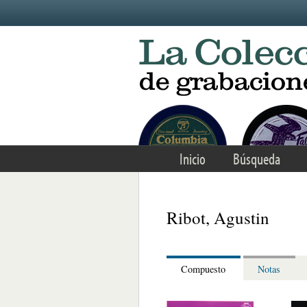
Skip to main content
Inicio
Búsqueda
Ribot, Agustin
Compuesto
Notas