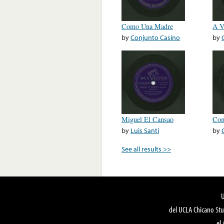
Como Una Madre
A V
by
Conjunto Casino
by
Miguel El Cansao
Com
by
Luis Santi
by
See all results >>
del UCLA Chicano Stu
el