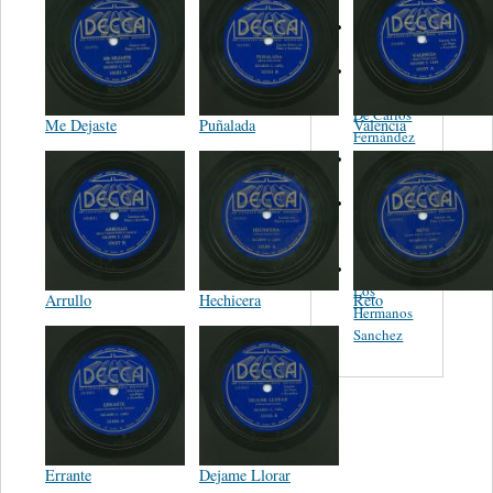
Torreon y
Dora
Los
Fantasticos
De Carlos
Me Dejaste
Puñalada
Valencia
Fernández
Benjamin
Felix
El Mariachi
Azteca De
Gil Soledad
Conjunto
Los
Arrullo
Hechicera
Reto
Hermanos
Sanchez
Errante
Dejame Llorar