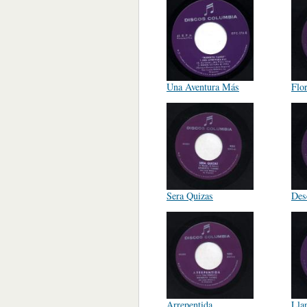
Una Aventura Más
Flo
Sera Quizas
Des
Arrepentida
Lla