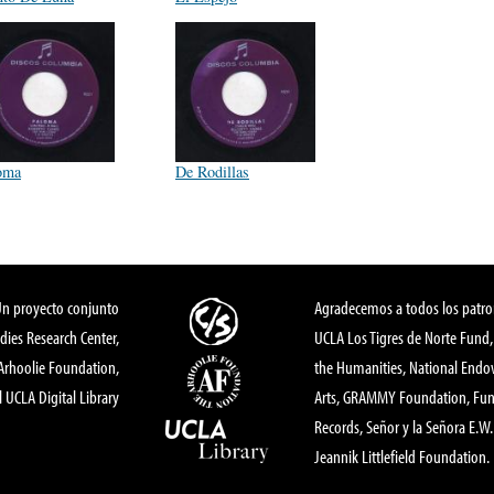
oma
De Rodillas
Un proyecto conjunto
Agradecemos a todos los patro
dies Research Center,
UCLA Los Tigres de Norte Fund
 Arhoolie Foundation,
the Humanities, National End
l UCLA Digital Library
Arts, GRAMMY Foundation, Fund
Records, Señor y la Señora E.W. 
Jeannik Littlefield Foundation.