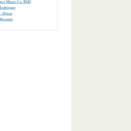
ance Music Co. BMI
Rodriguez
 - Dixon
Oliverira