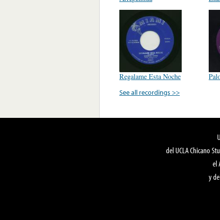
Regalame Esta Noche
Pal
See all recordings >>
del UCLA Chicano Stu
el
y de