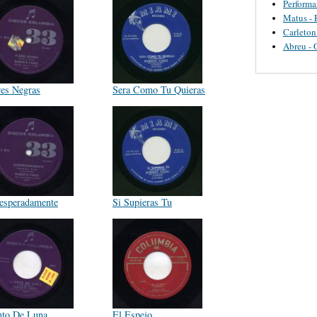
Perform
Matus - 
Carleton
Abreu - 
res Negras
Sera Como Tu Quieras
esperadamente
Si Supieras Tu
nto De Luna
El Espejo