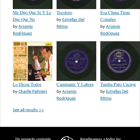
Me Dijo Que Si Y Le
Tecoloro
Esa China Tiene
Dije Que No
by
Estrellas Del
Coimbre
by
Arsenio
Ritmo
by
Arsenio
Rodriguez
Rodriguez
Lo Dicen Todos
Caminante Y Labore
Tumba Palo Cucuye
by
Charlie Palmieri
by
Arsenio
by
Estrellas Del
Rodriguez
Ritmo
See all results >>
Un proyecto conjunto
Agradecemos a todos los