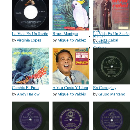
Martinez,
Felipe
Performance
Music Co.
BMI
La Vida Es Un Sueño
Bruca Manigua
La Vida Es Un Sueño
Matus -
by
Virginia Lopez
by
Miguelito Valdez
by
Berta Cabal
Rodriguez
Carleton -
Dixon
Abreu -
Oliverira
Cambia El Paso
Africa Canta Y Llora
En Camagüey
by
Andy Harlow
by
Miguelito Valdés
by
Grupo Marcano