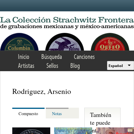
Skip to main content
Inicio
Búsqueda
Canciones
Artistas
Sellos
Blog
Español
Rodriguez, Arsenio
También
Compuesto
Notas
te puede
interesar...