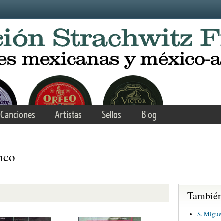
Canciones
Artistas
Sellos
Blog
nco
También 
S. Migue