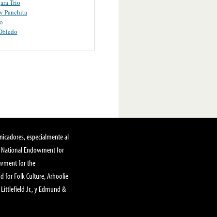
ara Trio
y Panchita
o
Obledo
nicadores, especialmente al
, National Endowment for
owment for the
 for Folk Culture, Arhoolie
Littlefield Jr., y Edmund &