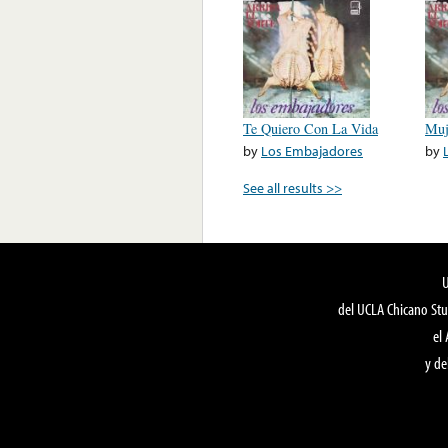
Te Quiero Con La Vida
Muj
by
Los Embajadores
by
See all results >>
del UCLA Chicano Stu
el
y de