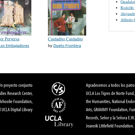
Guadalaj
Rodolfo 
Alejandr
Alfredo 
er Perversa
Cuidadito Cuidadito
Los Embajadores
by
Dueto Frontera
Un proyecto conjunto
Agradecemos a todos los patro
dies Research Center,
UCLA Los Tigres de Norte Fund
 Arhoolie Foundation,
the Humanities, National End
l UCLA Digital Library
Arts, GRAMMY Foundation, Fund
Records, Señor y la Señora E.W. 
Jeannik Littlefield Foundation.