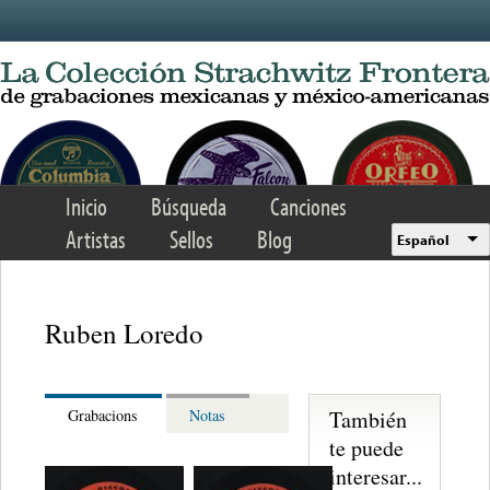
Skip to main content
Inicio
Búsqueda
Canciones
Artistas
Sellos
Blog
Español
Ruben Loredo
También
Grabacions
Notas
te puede
interesar...