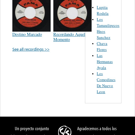
Lupita
Rodela
Los
Tamaulipecos
Hnos
Destino Marcado
Recordando Aquel
Sanchez
Momento
Chava
See all recordings >>
Flores
Las
Hermanas
Ayala
Los
Comodines
De Nuevo
Leon
Un proyecto conjunto
Agradecemos a todos los