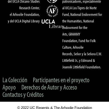
del UCLA Chicano Studies
patronicadores, especialmente
Research Center,
al UCLA Los Tigres de Norte
el Arhoolie Foundation,
Fund, National Endowment for
y del UCLA Digital Library
the Humanities, National
Endowment for the
Arts, GRAMMY
Foundation, Fund for Folk
Culture, Arhoolie
Records, Señor y la Señora E.W.
Littlefield Jr., y Edmund &
Jeannik Littlefield Foundation.
La Colección
Participantes en el proyecto
Apoyo
Derechos de Autor y Acceso
Contactos y Créditos
© 2022 UC Regents & The Arhoolie Foundation