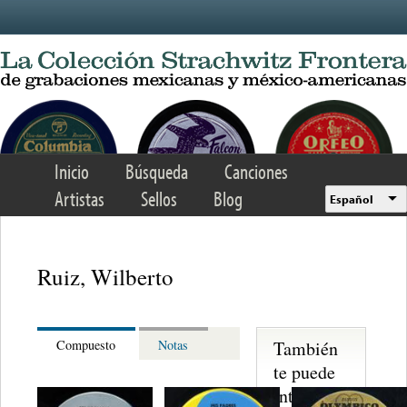
Skip to main content
Inicio
Búsqueda
Canciones
Artistas
Sellos
Blog
Español
Ruiz, Wilberto
También
Compuesto
Notas
te puede
interesar...