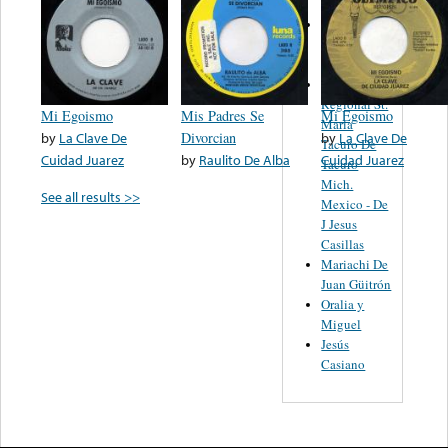
Alonzo Y
Sus
Rancheros
Orquesta
Regional St.
Mi Egoismo
Mis Padres Se
Mi Egoismo
Maria
by
La Clave De
Divorcian
by
La Clave De
Tacuro De
Cuidad Juarez
by
Raulito De Alba
Cuidad Juarez
Tacuro
Mich.
See all results >>
Mexico - De
J Jesus
Casillas
Mariachi De
Juan Güitrón
Oralia y
Miguel
Jesús
Casiano