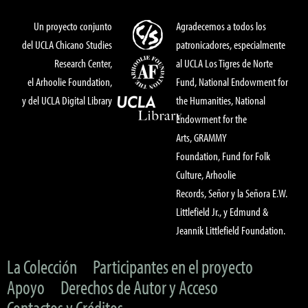
Un proyecto conjunto
Agradecemos a todos los
del UCLA Chicano Studies
patronicadores, especialmente
Research Center,
al UCLA Los Tigres de Norte
el Arhoolie Foundation,
Fund, National Endowment for
y del UCLA Digital Library
the Humanities, National
Endowment for the
Arts, GRAMMY
Foundation, Fund for Folk
Culture, Arhoolie
Records, Señor y la Señora E.W.
Littlefield Jr., y Edmund &
Jeannik Littlefield Foundation.
La Colección
Participantes en el proyecto
Apoyo
Derechos de Autor y Acceso
Contactos y Créditos