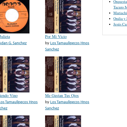
Orquesta
Tacuro M
Mariachi
Oralia y
Jesús Ca
Julieta
Por Mi Vicio
Adan G. Sanchez
by
Los Tamaulipecos Hnos
Sanchez
iendo Vino
Me Gustan Tus Ojos
Los Tamaulipecos Hnos
by
Los Tamaulipecos Hnos
chez
Sanchez