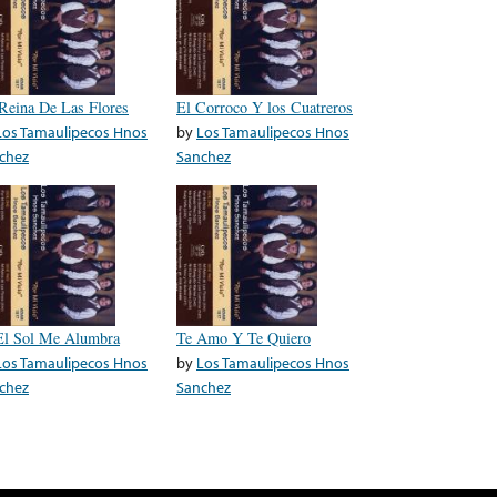
Reina De Las Flores
El Corroco Y los Cuatreros
Los Tamaulipecos Hnos
by
Los Tamaulipecos Hnos
chez
Sanchez
El Sol Me Alumbra
Te Amo Y Te Quiero
Los Tamaulipecos Hnos
by
Los Tamaulipecos Hnos
chez
Sanchez