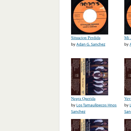
Situacion Perdida
Mi 
by
Adan G. Sanchez
by
Negra Querida
Vev
by
Los Tamaulipecos Hnos
by
Sanchez
San