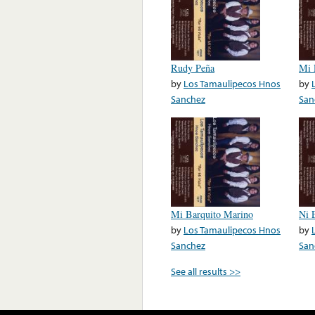
Rudy Peña
Mi 
by
Los Tamaulipecos Hnos
by
Sanchez
San
Mi Barquito Marino
Ni 
by
Los Tamaulipecos Hnos
by
Sanchez
San
See all results >>