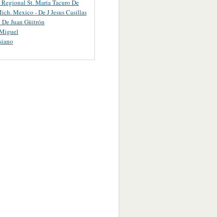
 Regional St. Maria Tacuro De
ich. Mexico - De J Jesus Casillas
 De Juan Güitrón
 Miguel
siano