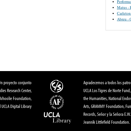
Perform
Matus - 
Carleton
Abreu - 
Un proyecto conjunto
Agradecemos a todos los patro
dies Research Center,
UCLA Los Tigres de Norte Fund
 Arhoolie Foundation,
the Humanities, National End
l UCLA Digital Library
Arts, GRAMMY Foundation, Fund
Records, Señor y la Señora E.W. 
Jeannik Littlefield Foundation.