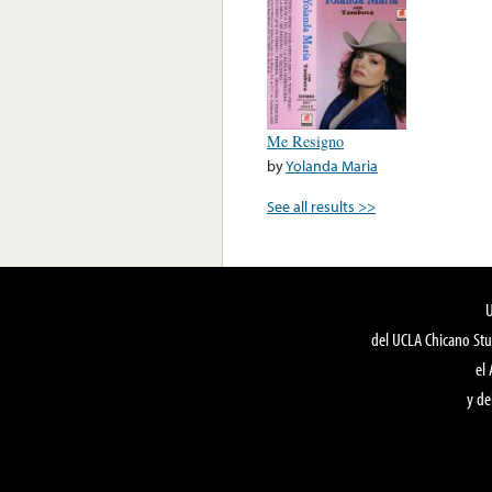
Me Resigno
by
Yolanda Maria
See all results >>
del UCLA Chicano Stu
el
y de