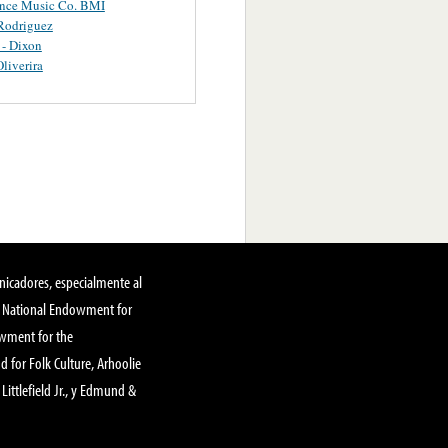
ance Music Co. BMI
Rodriguez
 - Dixon
Oliverira
nicadores, especialmente al
, National Endowment for
owment for the
 for Folk Culture, Arhoolie
Littlefield Jr., y Edmund &