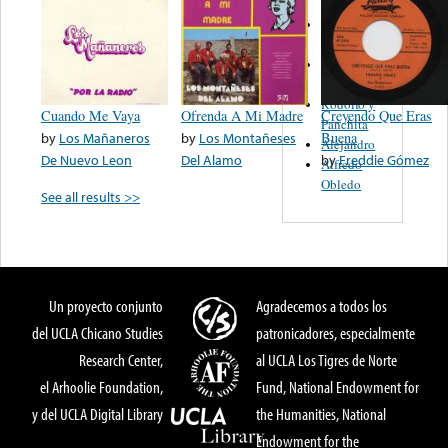
S. Miguelito
Alejandro
Guadalajara
Trio
Rodolfo y
Cuando Me Vaya
Ofrenda A Mi Madre
Creyendo Que Eras
Panchita
by
Los Mañaneros
by
Los Montañeses
Buena
Alejandro
De Nuevo Leon
Del Alamo
by
Freddie Gómez
Alfredo
Obledo
See all results >>
Un proyecto conjunto
Agradecemos a todos los
del UCLA Chicano Studies
patronicadores, especialmente
Research Center,
al UCLA Los Tigres de Norte
el Arhoolie Foundation,
Fund, National Endowment for
y del UCLA Digital Library
the Humanities, National
Endowment for the