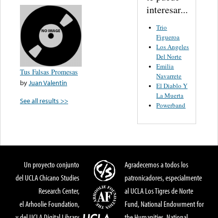
interesar...
Trio
Figueroa
Los Angeles
Del Norte
Emilia
Tus Falsas Promesas
Navarrete
by
Juan Valentin
El Diablo Y
La Muerta
See all results >>
Powerband
Un proyecto conjunto
Agradecemos a todos los
del UCLA Chicano Studies
patronicadores, especialmente
Research Center,
al UCLA Los Tigres de Norte
el Arhoolie Foundation,
Fund, National Endowment for
y del UCLA Digital Library
the Humanities, National