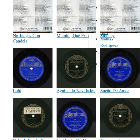
Martinez,
Felipe
Performance
Music Co.
BMI
No Jueges Con
Mamita, Qué Frío
Siboney
Matus -
Candela
Rodriguez
Carleton -
Dixon
Abreu -
Oliverira
Lulú
Aguinaldo Navidades
Sueño De Amor