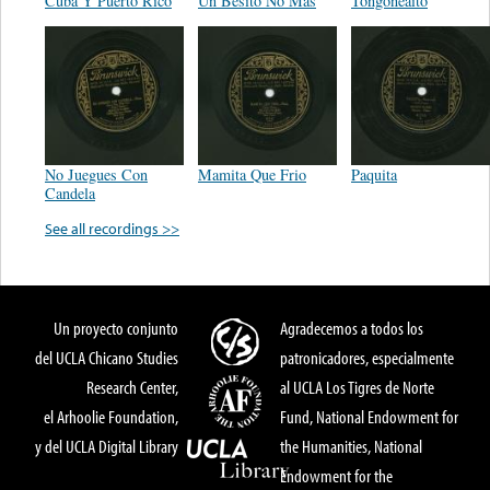
Cuba Y Puerto Rico
Un Besito No Más
Tongoneaito
No Juegues Con
Mamita Que Frio
Paquita
Candela
See all recordings >>
Un proyecto conjunto
Agradecemos a todos los
del UCLA Chicano Studies
patronicadores, especialmente
Research Center,
al UCLA Los Tigres de Norte
el Arhoolie Foundation,
Fund, National Endowment for
y del UCLA Digital Library
the Humanities, National
Endowment for the