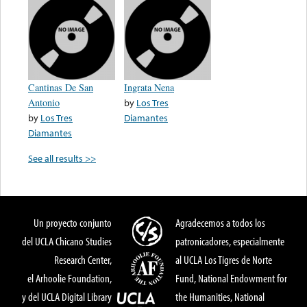
Cantinas De San
Ingrata Nena
Antonio
by
Los Tres
by
Los Tres
Diamantes
Diamantes
See all results >>
Un proyecto conjunto
Agradecemos a todos los
del UCLA Chicano Studies
patronicadores, especialmente
Research Center,
al UCLA Los Tigres de Norte
el Arhoolie Foundation,
Fund, National Endowment for
y del UCLA Digital Library
the Humanities, National