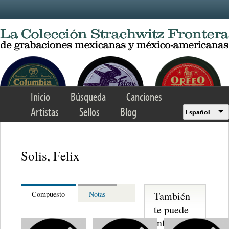
Skip to main content
Inicio
Búsqueda
Canciones
Artistas
Sellos
Blog
Español
Solis, Felix
También
Compuesto
Notas
te puede
interesar...