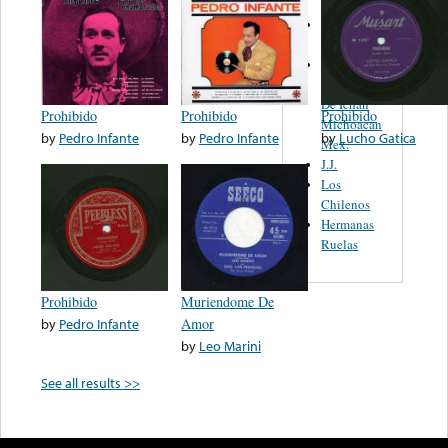
Chicho
Mireles
Banda La
Purepecha
De Ichan
Prohibido
Prohibido
Prohibido
Michoacan
by
Pedro Infante
by
Pedro Infante
by
Lucho Gatica
Mex.
J.J.
Los
Chilenos
Hermanas
Ruelas
Prohibido
Muriendome De
by
Pedro Infante
Amor
by
Leo Marini
See all results >>