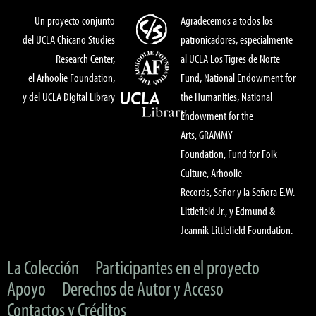
Un proyecto conjunto
Agradecemos a todos los
del UCLA Chicano Studies
patronicadores, especialmente
Research Center,
al UCLA Los Tigres de Norte
el Arhoolie Foundation,
Fund, National Endowment for
y del UCLA Digital Library
the Humanities, National
Endowment for the
Arts, GRAMMY
Foundation, Fund for Folk
Culture, Arhoolie
Records, Señor y la Señora E.W.
Littlefield Jr., y Edmund &
Jeannik Littlefield Foundation.
La Colección
Participantes en el proyecto
Apoyo
Derechos de Autor y Acceso
Contactos y Créditos