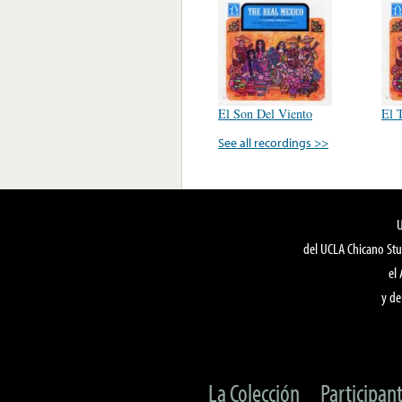
El Son Del Viento
El 
See all recordings >>
del UCLA Chicano Stu
el
y de
La Colección
Participan