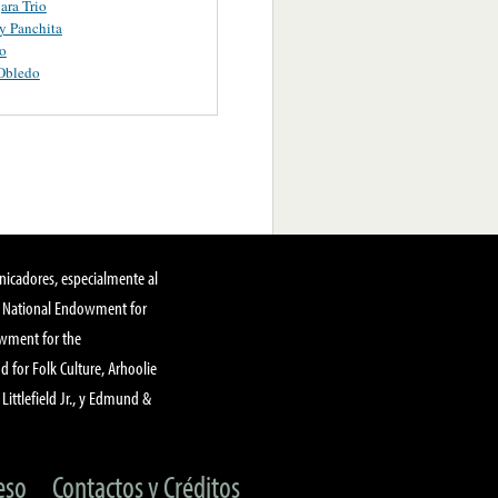
ara Trio
y Panchita
o
Obledo
nicadores, especialmente al
, National Endowment for
owment for the
 for Folk Culture, Arhoolie
Littlefield Jr., y Edmund &
eso
Contactos y Créditos