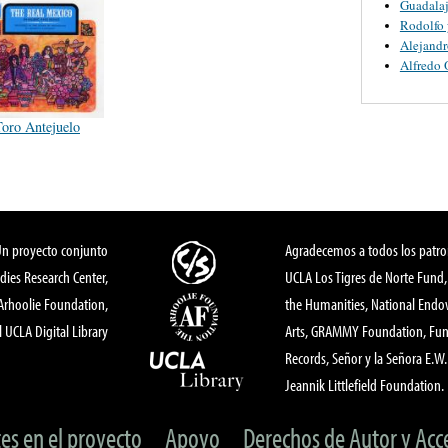
Guadalaj
Rodolfo 
Alejandr
Alfredo 
Toro Antejuelo
Un proyecto conjunto
Agradecemos a todos los patro
dies Research Center,
UCLA Los Tigres de Norte Fund
 Arhoolie Foundation,
the Humanities, National End
l UCLA Digital Library
Arts, GRAMMY Foundation, Fund
Records, Señor y la Señora E.W. 
Jeannik Littlefield Foundation.
tes en el proyecto
Apoyo
Derechos de Autor y Acc