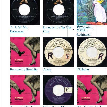
Martinez,
Felipe
Performance
Music Co.
BMI
Tu A Mi Me
Escucha El Cha Cha
Jamaiquino
Matus -
Perteneces
Cha
Rodriguez
Carleton -
Dixon
Abreu -
Oliverira
Besame La Bembita
Adela
El Baion