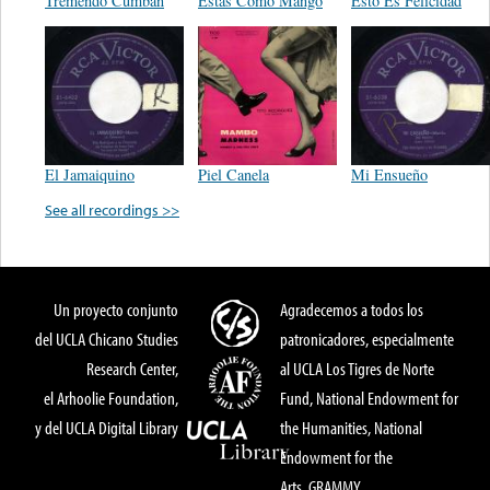
Tremendo Cumban
Estas Como Mango
Esto Es Felicidad
El Jamaiquino
Piel Canela
Mi Ensueño
See all recordings >>
Un proyecto conjunto
Agradecemos a todos los
del UCLA Chicano Studies
patronicadores, especialmente
Research Center,
al UCLA Los Tigres de Norte
el Arhoolie Foundation,
Fund, National Endowment for
y del UCLA Digital Library
the Humanities, National
Endowment for the
Arts, GRAMMY