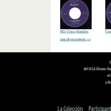
Mis Cinco Sentidos
Com
See all recordings >>
del UCLA Chicano Stu
el
y de
La Colección
Participan