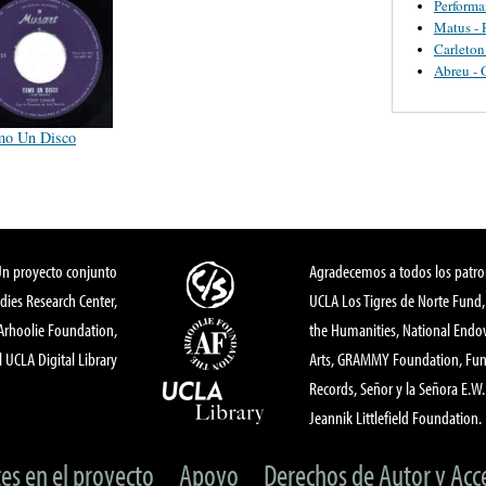
Perform
Matus - 
Carleton
Abreu - 
o Un Disco
Un proyecto conjunto
Agradecemos a todos los patro
dies Research Center,
UCLA Los Tigres de Norte Fund
 Arhoolie Foundation,
the Humanities, National End
l UCLA Digital Library
Arts, GRAMMY Foundation, Fund
Records, Señor y la Señora E.W. 
Jeannik Littlefield Foundation.
tes en el proyecto
Apoyo
Derechos de Autor y Acc