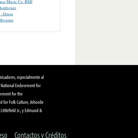
ance Music Co. BMI
Rodriguez
 - Dixon
Oliverira
nicadores, especialmente al
, National Endowment for
owment for the
 for Folk Culture, Arhoolie
Littlefield Jr., y Edmund &
eso
Contactos y Créditos