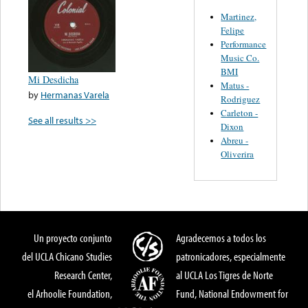
Martinez,
Felipe
Performance
Music Co.
BMI
Mi Desdicha
Matus -
by
Hermanas Varela
Rodriguez
Carleton -
See all results >>
Dixon
Abreu -
Oliverira
Un proyecto conjunto
Agradecemos a todos los
del UCLA Chicano Studies
patronicadores, especialmente
Research Center,
al UCLA Los Tigres de Norte
el Arhoolie Foundation,
Fund, National Endowment for