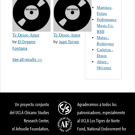
Martinez,
Felipe
Performance
Music Co.
BMI
Te Deseo Amor
Te Deseo Amor
Matus -
by
El Organo
by
Juan Torres
Rodriguez
Fontana
Carleton -
Dixon
See all results >>
Abreu -
Oliverira
Un proyecto conjunto
Agradecemos a todos los
del UCLA Chicano Studies
patronicadores, especialmente
Research Center,
al UCLA Los Tigres de Norte
el Arhoolie Foundation,
Fund, National Endowment for