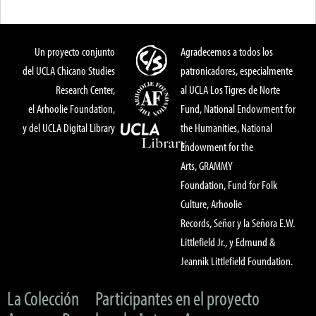
Un proyecto conjunto
Agradecemos a todos los
del UCLA Chicano Studies
patronicadores, especialmente
Research Center,
al UCLA Los Tigres de Norte
el Arhoolie Foundation,
Fund, National Endowment for
y del UCLA Digital Library
the Humanities, National
Endowment for the
Arts, GRAMMY
Foundation, Fund for Folk
Culture, Arhoolie
Records, Señor y la Señora E.W.
Littlefield Jr., y Edmund &
Jeannik Littlefield Foundation.
La Colección
Participantes en el proyecto