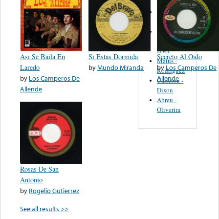
Martinez,
Felipe
Performance
Music Co.
BMI
Asi Se Baila En
Si Estas Dormida
Secreto Al Oido
Matus -
Laredo
by
Mundo Miranda
by
Los Camperos De
Rodriguez
by
Los Camperos De
Allende
Carleton -
Allende
Dixon
Abreu -
Oliverira
Rosas De San
Antonio
by
Rogelio Gutierrez
See all results >>