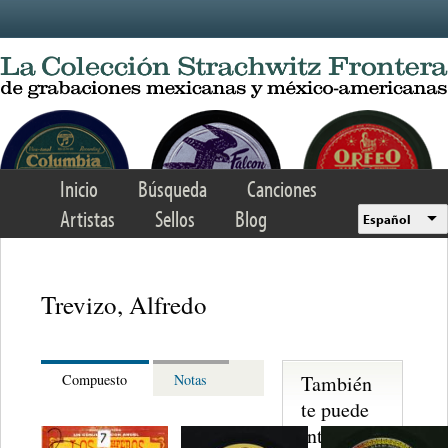
Skip to main content
Inicio
Búsqueda
Canciones
Artistas
Sellos
Blog
Español
Trevizo, Alfredo
También
Compuesto
Notas
te puede
interesar...