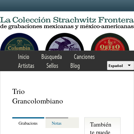
Skip to main content
Inicio
Búsqueda
Canciones
Artistas
Sellos
Blog
Español
Trio
Grancolombiano
También
Grabacions
Notas
te puede