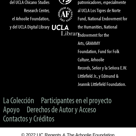
del UCLA Chicano Studies
patronicadores, especialmente
Research Center,
al UCLA Los Tigres de Norte
el Arhoolie Foundation,
Fund, National Endowment for
y del UCLA Digital Library
the Humanities, National
Endowment for the
Arts, GRAMMY
Foundation, Fund for Folk
Culture, Arhoolie
Records, Señor y la Señora E.W.
Littlefield Jr., y Edmund &
Jeannik Littlefield Foundation.
La Colección
Participantes en el proyecto
Apoyo
Derechos de Autor y Acceso
Contactos y Créditos
© 2022 UC Regents & The Arhoolie Foundation