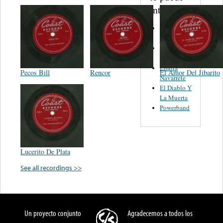
interesar...
Trio
Figueroa
Los Angeles
Del Norte
Emilia
Pecos Bill
Rencor
El Amor Del Jibarito
Navarrete
El Diablo Y
La Muerta
Powerband
Lucerito De Plata
See all recordings >>
Un proyecto conjunto
Agradecemos a todos los